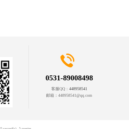
0531-89008498
客服QQ：
448958541
邮箱：
448958541@qq.com
5 second(s) , 5 queries