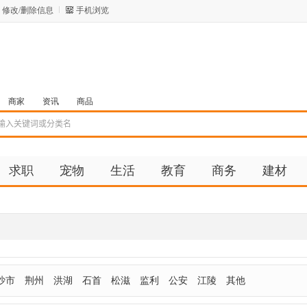
修改/删除信息
手机浏览
商家
资讯
商品
求职
宠物
生活
教育
商务
建材
沙市
荆州
洪湖
石首
松滋
监利
公安
江陵
其他