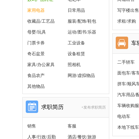
家用电器
日常用品
写字楼出售
收藏品/工艺品
服装/配饰/鞋包
求租/求购
母婴/玩具
运动/图书/乐器
车
门票卡券
工业设备
奇石盆景
设备租赁
二手轿车
家具/办公家具
照相机
面包车/客
食品农产
网游/虚拟物品
拼车/顺风
其他物品
汽车用品/
车辆收购服
求职简历
+发布求职简历
电动车
销售
客服
本地下线车
人事/行政/后勤
酒店/餐饮/旅游