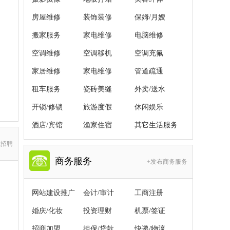
房屋维修
装饰装修
保姆/月嫂
搬家服务
家电维修
电脑维修
空调维修
空调移机
空调充氟
家居维修
家电维修
管道疏通
租车服务
瓷砖美缝
外卖/送水
开锁/修锁
旅游度假
休闲娱乐
酒店/宾馆
渔家住宿
其它生活服务
职招聘
商务服务
+发布商务服务
网站建设推广
会计/审计
工商注册
婚庆/化妆
投资理财
机票/签证
招商加盟
担保/贷款
快递/物流