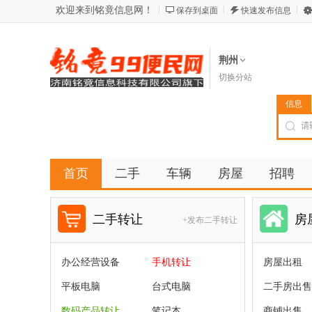
欢迎来到铭竟信息网！
保存到桌面
快速发布信息
荆州
切换分站
信息
首页
二手
车辆
房屋
招聘
二手转让
房
+发布二手转让
办公经营设备
手机转让
房屋出租
平板电脑
台式电脑
二手房出售
数码产品转让
笔记本
商铺出售