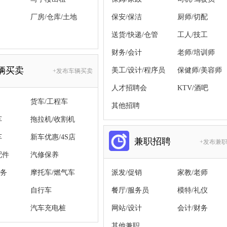
厂房/仓库/土地
保安/保洁
厨师/切配
送货/快递/仓管
工人/技工
财务/会计
老师/培训师
辆买卖
美工/设计/程序员
保健师/美容师
+发布车辆买卖
人才招聘会
KTV/酒吧
货车/工程车
其他招聘
车
拖拉机/收割机
车
新车优惠/4S店
兼职招聘
+发布兼
配件
汽修保养
务
摩托车/燃气车
派发/促销
家教/老师
自行车
餐厅/服务员
模特/礼仪
汽车充电桩
网站/设计
会计/财务
其他兼职