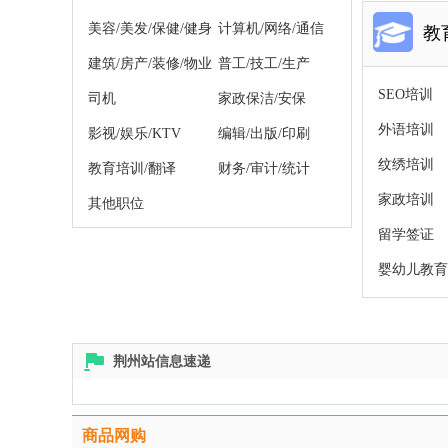
美容/美发/保健/健身
计算机/网络/通信
教
建筑/房产/装修/物业
普工/技工/生产
SEO培训
司机
家政保洁/安保
外语培训
影视/娱乐/KTV
编辑/出版/印刷
纹绣培训
教育培训/翻译
财务/审计/统计
家政培训
其他职位
留学签证
婴幼儿教育
荆州站信息速递
商品网购