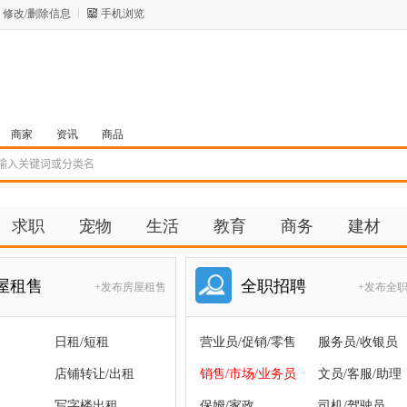
修改/删除信息
手机浏览
商家
资讯
商品
求职
宠物
生活
教育
商务
建材
屋租售
全职招聘
+发布房屋租售
+发布全
日租/短租
营业员/促销/零售
服务员/收银员
店铺转让/出租
销售/市场/业务员
文员/客服/助理
写字楼出租
保姆/家政
司机/驾驶员