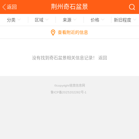
荆州奇石盆景
返回
分类
区域
来源
价格
新旧程度
查看附近的信息
没有找到奇石盆景相关信息记录！
返回
©copyright铭竟信息网
鲁ICP备2025202282号-1