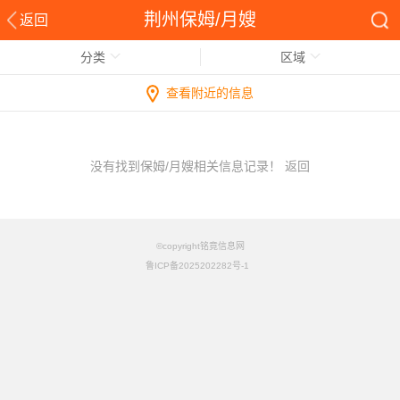
荆州保姆/月嫂
返回
分类
区域
查看附近的信息
没有找到保姆/月嫂相关信息记录！
返回
©copyright铭竟信息网
鲁ICP备2025202282号-1